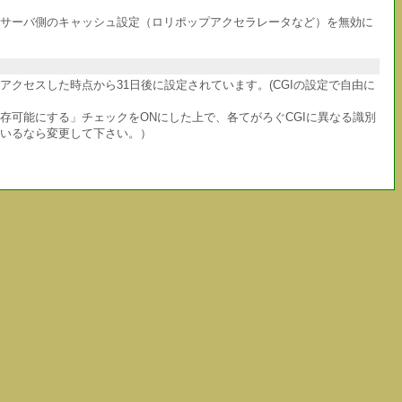
サーバ側のキャッシュ設定（ロリポップアクセラレータなど）を無効に
クセスした時点から31日後に設定されています。(CGIの設定で自由に
共存可能にする」チェックをONにした上で、各てがろぐCGIに異なる識別
ているなら変更して下さい。）