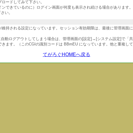
プロードしてみて下さい。
インできているのに）ログイン画面が何度も表示され続ける場合があります。
下さい。
維持される設定になっています。セッション有効期限は、最後に管理画面にア
自動ログアウトしてしまう場合は、管理画面の[設定]→[システム設定]で「
ます。（このCGIの識別コードは BBmEU になっています。他と重複し
てがろぐHOMEへ戻る