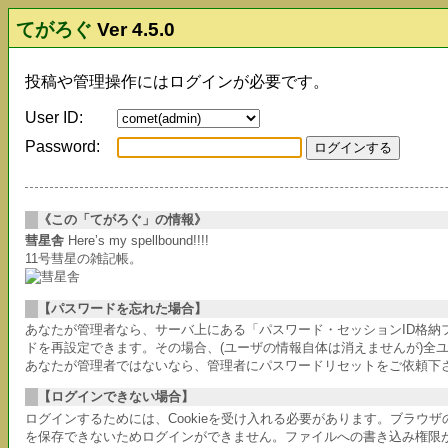
てがろぐ
Ver 4.5.0
投稿や管理操作にはログインが必要です。
User ID:
Password:
《この「てがろぐ」の情報》
彗星舎
Here’s my spellbound!!!!
11号彗星の雑記帳。
【パスワードを忘れた場合】
あなたが管理者なら、サーバ上にある「パスワード・セッションID格
ドを再設定できます。その場合、(ユーザの情報自体は消えませんが)全
あなたが管理者ではないなら、管理者にパスワードリセットをご依頼下
【ログインできない場合】
ログインするためには、Cookieを受け入れる必要があります。ブラウ
を保存できないためログインができません。ファイルへの書き込み権限