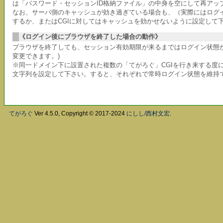
は「パスワード・セッションID格納ファイル」の中身を空にして再アッ
なお、サーバ側のキャッシュが効き過ぎている場合も、（実際にはログ
するか、またはCGIに対してはキャッシュを効かせないように設定して
《ログイン後にブラウザを終了した場合の動作》
ブラウザを終了しても、セッション有効期限が来るまではログイン状態が
変更できます。)
※同一ドメイン下に設置された複数の「てがろぐ」CGIを行き来する度に
文字列を設定して下さい。すると、それぞれで常時ログイン状態を維持でき
てがろぐ
Ver 4.5.0, Copyright © 2017-2024
にしし/西村文宏
.